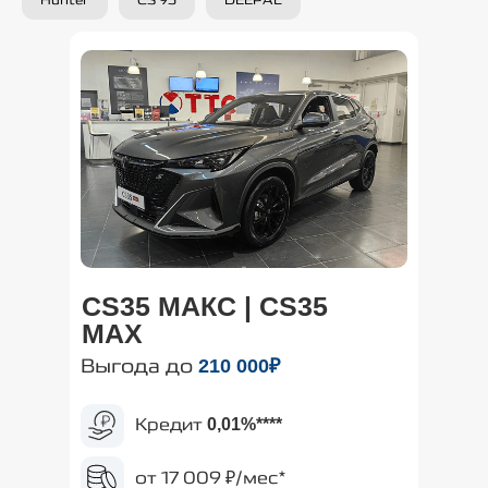
Hunter
CS 95
DEEPAL
CS35 МАКС | CS35
MAX
Выгода до
210
000₽
Кредит
0,01%
****
от 17 009 ₽/мес*