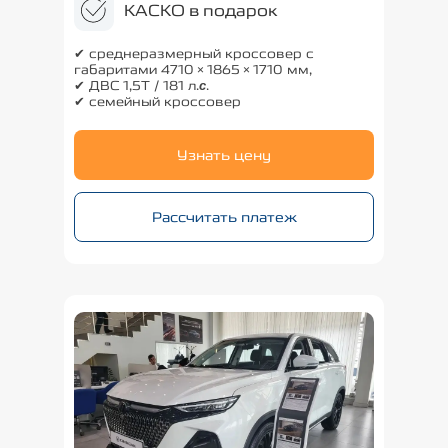
КАСКО в подарок
✔ среднеразмерный кроссовер с
габаритами 4710×1865×1710 мм,
✔ ДВС 1,5Т / 181 л.
с
.
✔ семейный кроссовер
Узнать цену
Рассчитать платеж