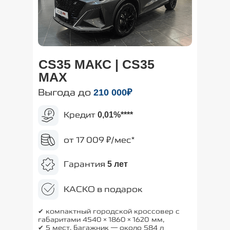
CS35 МАКС | CS35
MAX
Выгода до
210
000₽
Кредит
0,01%
****
от 17 009 ₽/мес*
Гарантия
5 лет
КАСКО в подарок
✔ компактный городской кроссовер с
габаритами 4540×1860×1620 мм,
✔ 5 мест, багажник — около 584 л