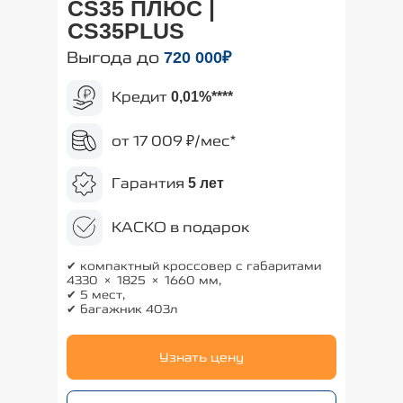
CS35 ПЛЮС |
CS35PLUS
Выгода до
720
000₽
Кредит
0,01%
****
от 17 009 ₽/мес*
Гарантия
5 лет
КАСКО в подарок
✔ компактный кроссовер с габаритами
4330 × 1825 × 1660 мм,
✔ 5 мест,
✔ багажник 403л
Узнать цену