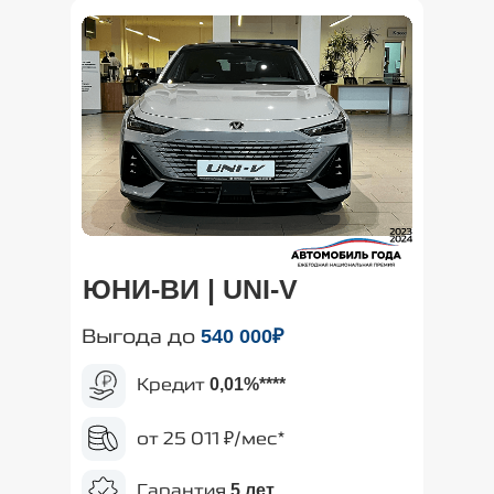
ЮНИ-ВИ | UNI-V
Выгода до
540
000₽
Кредит
0,01%
****
от 25 011 ₽/мес*
Гарантия
5 лет