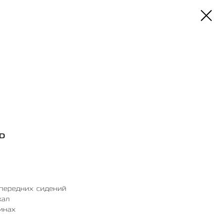
WD
 передних сидений
кал
инах